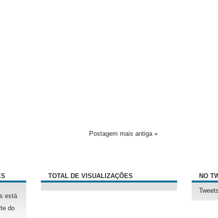
Postagem mais antiga »
ÊS
TOTAL DE VISUALIZAÇÕES
NO T
Tweets
s está
te do