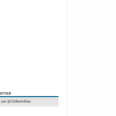
WITTER
 por @JGilbertoDias