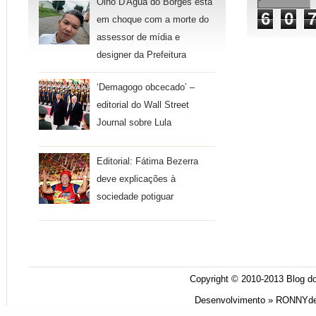
Olho D'Água do Borges está
6
0
em choque com a morte do
assessor de mídia e
designer da Prefeitura
‘Demagogo obcecado’ –
editorial do Wall Street
Journal sobre Lula
Editorial: Fátima Bezerra
deve explicações à
sociedade potiguar
Copyright © 2010-2013
Blog do
Desenvolvimento »
RONNYde