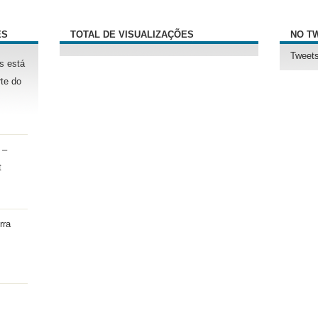
ÊS
TOTAL DE VISUALIZAÇÕES
NO T
Tweets
s está
te do
 –
t
rra