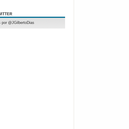
WITTER
 por @JGilbertoDias