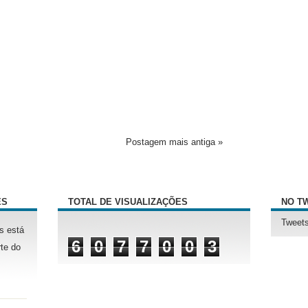
Postagem mais antiga »
ÊS
TOTAL DE VISUALIZAÇÕES
NO T
Tweets
s está
6
0
7
7
0
0
3
te do