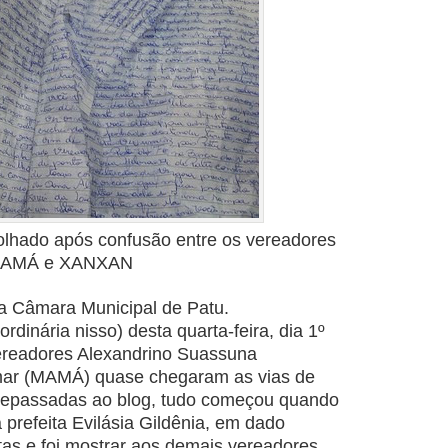
olhado após confusão entre os vereadores
AMÁ e XANXAN
a Câmara Municipal de Patu.
rdinária nisso) desta quarta-feira, dia 1º
ereadores Alexandrino Suassuna
ar (MAMÁ) quase chegaram as vias de
repassadas ao blog, tudo começou quando
prefeita Evilásia Gildênia, em dado
as e foi mostrar aos demais vereadores