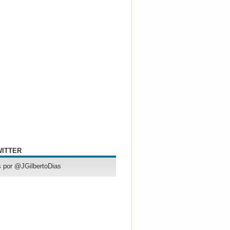
WITTER
 por @JGilbertoDias