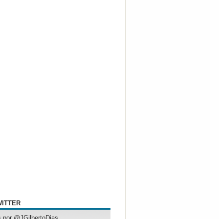
WITTER
 por @JGilbertoDias