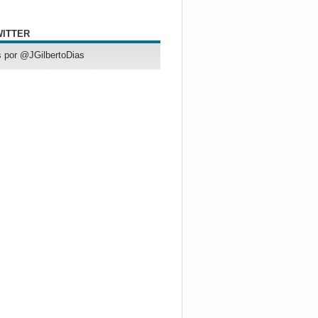
WITTER
 por @JGilbertoDias