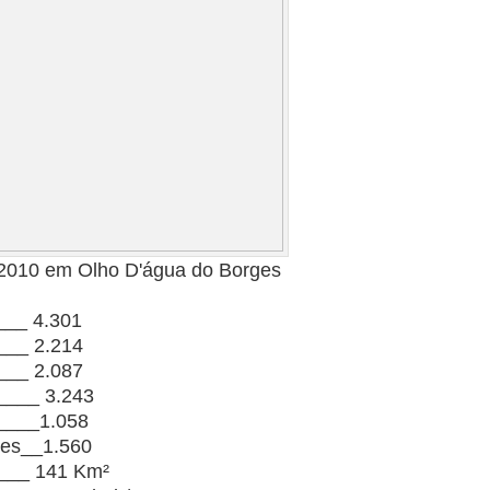
2010 em Olho D'água do Borges
___ 4.301
___ 2.214
___ 2.087
____ 3.243
_____1.058
ares__1.560
____ 141 Km²