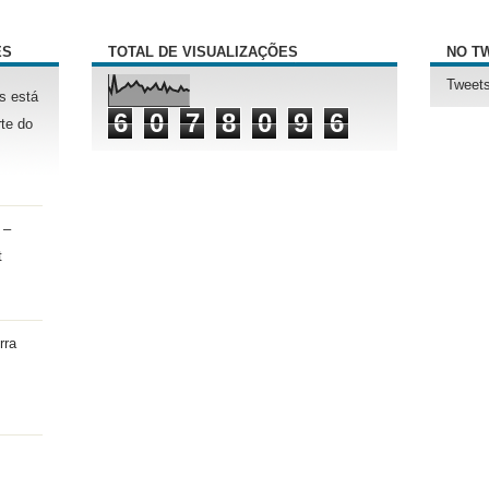
ÊS
TOTAL DE VISUALIZAÇÕES
NO T
Tweets
s está
6
0
7
8
0
9
6
te do
 –
t
rra