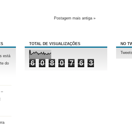
Postagem mais antiga »
ÊS
TOTAL DE VISUALIZAÇÕES
NO T
Tweets
s está
6
0
8
0
7
6
3
te do
 –
t
rra