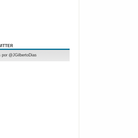
WITTER
 por @JGilbertoDias