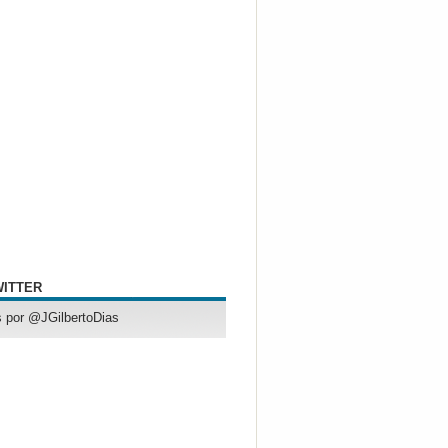
WITTER
 por @JGilbertoDias