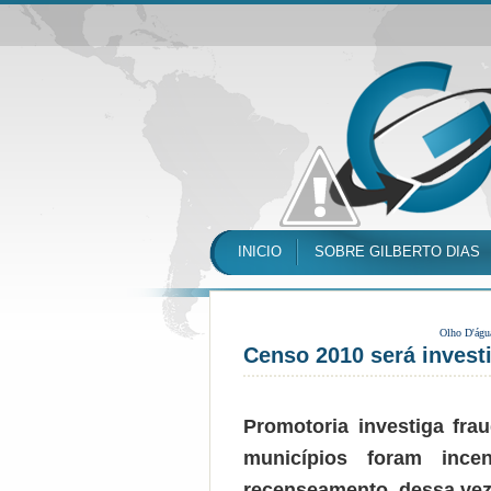
INICIO
SOBRE GILBERTO DIAS
Olho D'águ
Censo 2010 será invest
Promotoria investiga fr
municípios foram ince
recenseamento, dessa vez