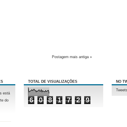
Postagem mais antiga »
ÊS
TOTAL DE VISUALIZAÇÕES
NO T
Tweets
s está
6
0
8
1
7
2
9
te do