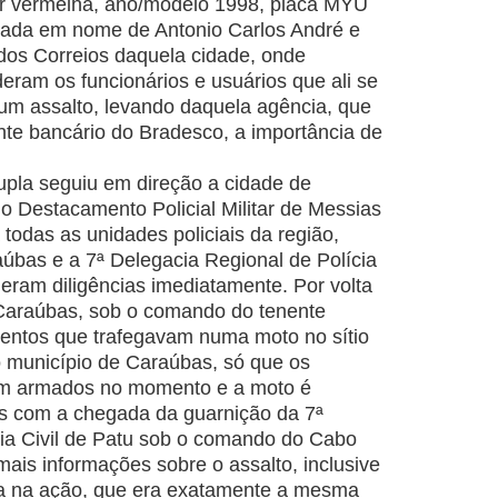
or vermelha, ano/modelo 1998, placa MYU
rada em nome de Antonio Carlos André e
 dos Correios daquela cidade, onde
eram os funcionários e usuários que ali se
m assalto, levando daquela agência, que
te bancário do Bradesco, a importância de
dupla seguiu em direção a cidade de
o Destacamento Policial Militar de Messias
todas as unidades policiais da região,
aúbas e a 7ª Delegacia Regional de Polícia
eram diligências imediatamente. Por volta
Caraúbas, sob o comando do tenente
ntos que trafegavam numa moto no sítio
o município de Caraúbas, só que os
m armados no momento e a moto é
s com a chegada da guarnição da 7ª
cia Civil de Patu sob o comando do Cabo
is informações sobre o assalto, inclusive
ada na ação, que era exatamente a mesma