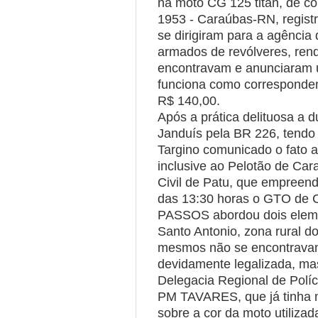
na moto CG 125 titan, de c
1953 - Caraúbas-RN, regist
se dirigiram para a agência
armados de revólveres, rend
encontravam e anunciaram u
funciona como corresponden
R$ 140,00.
Após a prática delituosa a 
Janduís pela BR 226, tendo 
Targino comunicado o fato a 
inclusive ao Pelotão de Car
Civil de Patu, que empreend
das 13:30 horas o GTO de 
PASSOS abordou dois eleme
Santo Antonio, zona rural d
mesmos não se encontrava
devidamente legalizada, ma
Delegacia Regional de Polí
PM TAVARES, que já tinha ma
sobre a cor da moto utiliz