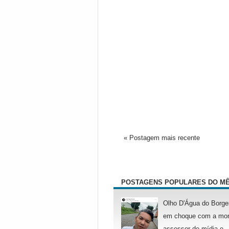
« Postagem mais recente
POSTAGENS POPULARES DO M
Olho D'Água do Borge
em choque com a mor
assessor de mídia e