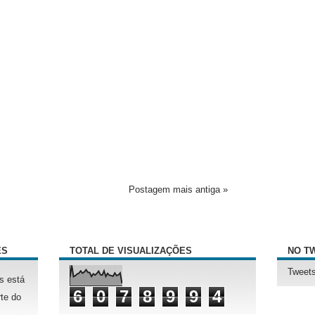
Postagem mais antiga »
ÊS
TOTAL DE VISUALIZAÇÕES
NO T
Tweets
s está
6
0
7
8
9
9
4
te do