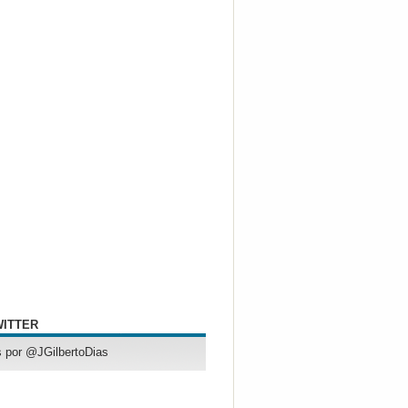
WITTER
 por @JGilbertoDias