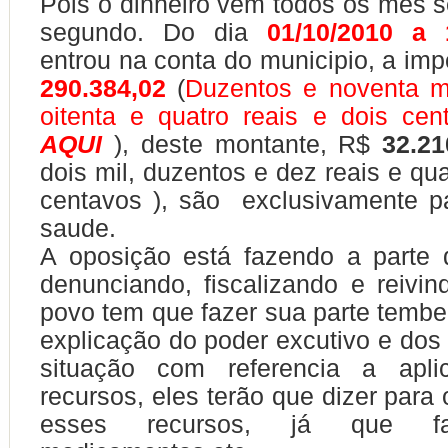
Pois o dinheiro vem todos os mês 
segundo. Do dia
01/10/2010 a 
entrou na conta do municipio, a imp
290.384,02
(
Duzentos e noventa mi
oitenta e quatro reais e dois cen
AQUI
), deste montante, R$
32.21
dois mil, duzentos e dez reais e qu
centavos ),
são exclusivamente pa
saude.
A oposição está fazendo a parte 
denunciando, fiscalizando e reivin
povo tem que fazer sua parte temb
explicação do poder excutivo e dos
situação com referencia a apli
recursos, eles terão que dizer para
esses recursos, já que fa