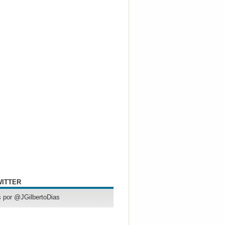
WITTER
 por @JGilbertoDias