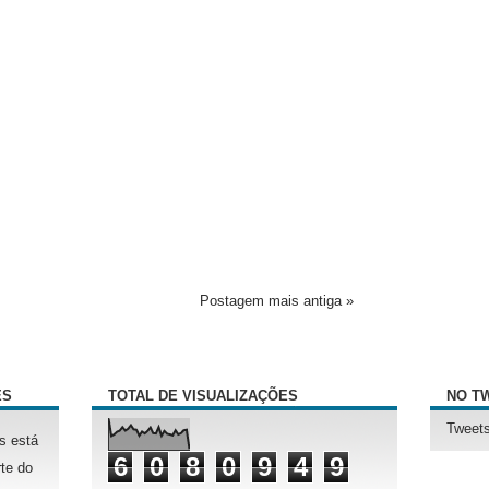
Postagem mais antiga »
ÊS
TOTAL DE VISUALIZAÇÕES
NO T
Tweets
s está
6
0
8
0
9
4
9
te do